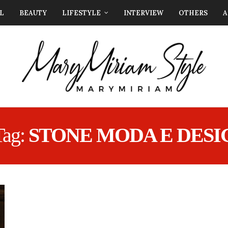
L
BEAUTY
LIFESTYLE
INTERVIEW
OTHERS
A
Tag:
STONE MODA E DESI